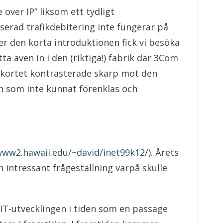
 over IP” liksom ett tydligt
serad trafikdebitering inte fungerar på
r den korta introduktionen fick vi besöka
a även in i den (riktiga!) fabrik där 3Com
v kortet kontrasterade skarp mot den
n som inte kunnat förenklas och
www2.hawaii.edu/~david/inet99k12/
). Årets
 intressant frågeställning varpå skulle
 IT-utvecklingen i tiden som en passage