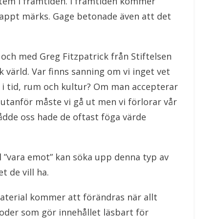
ystem i framtiden. I framtiden kommer
knappt märks. Gage betonade även att det
 och med Greg Fitzpatrick från Stiftelsen
 värld. Var finns sanning om vi inget vet
 i tid, rum och kultur? Om man accepterar
utanför måste vi gå ut men vi förlorar vår
ådde oss hade de oftast föga värde
ll ”vara emot” kan söka upp denna typ av
 de vill ha.
aterial kommer att förändras när allt
der som gör innehållet läsbart för