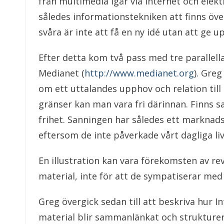
från multimedia igår via Internet och elek
således informationstekniken att finns öve
svåra är inte att få en ny idé utan att ge u
Efter detta kom två pass med tre parallella
Medianet (
http://www.medianet.org
). Gre
om ett uttalandes upphov och relation til
gränser kan man vara fri därinnan. Finns s
frihet. Sanningen har således ett marknad
eftersom de inte påverkade vårt dagliga liv
En illustration kan vara förekomsten av re
material, inte för att de sympatiserar med
Greg övergick sedan till att beskriva hur 
material blir sammanlänkat och strukture