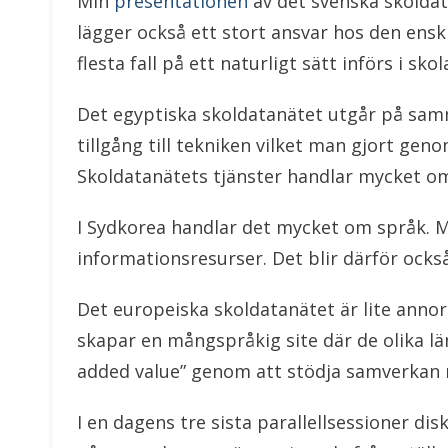
Min
presentationen
av det svenska skoldat
lägger också ett stort ansvar hos den enski
flesta fall på ett naturligt sätt införs i s
Det egyptiska skoldatanätet utgår på samma
tillgång till tekniken vilket man gjort gen
Skoldatanätets tjänster handlar mycket om 
I Sydkorea handlar det mycket om språk. Må
informationsresurser. Det blir därför ocks
Det europeiska skoldatanätet är lite annor
skapar en mångspråkig site där de olika län
added value” genom att stödja samverkan m
I en dagens tre sista parallellsessioner d