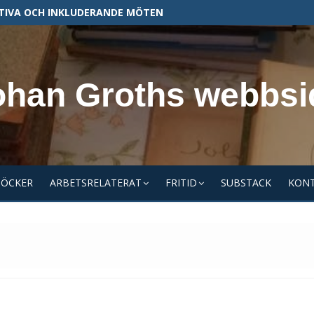
TIVA OCH INKLUDERANDE MÖTEN
ohan Groths webbsi
BÖCKER
ARBETSRELATERAT
FRITID
SUBSTACK
KON