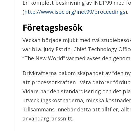
En komplett beskrivning av INET’99 med före
(
http://www.isoc.org/inet99/proceedings
).
Företagsbesök
Veckan började mjukt med två studiebesök. D
var bl.a. Judy Estrin, Chief Technology Of
”The New World” varmed avses den genom d
Drivkrafterna bakom skapandet av ”den ny
att processorkraften i våra datorer fördub
Vidare har den standardisering och det pl
utvecklingskostnaderna, minska kostnadern
Tillsammans innebär detta att alltfler, a
användargränssnitt.