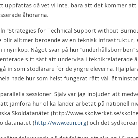
uppfattas då vet vi inte, bara att det kommer att p
esserade åhörarna.
eln ”Strategies for Technical Support without Burnou
e blir alltmer beroende av en teknisk infrastruktur
än i nyinköp. Något svar på hur ”underhållsbomben” 
senterade sitt sätt att undervisa i teknikrelatera
 gå in som stödlärare för de yngre eleverna. Hjälplä
 hela hade hur som helst fungerat rätt väl, åtminston
 parallella sessioner. Själv var jag inbjuden att med
t jämföra hur olika länder arbetat på nationell niv
ska Skoldatanätet (http://www.skolverket.se/skolne
koldatanätet (
http://www.eun.org
) och det sydkorea