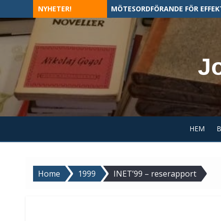
Skip
NYHETER!
MÖTESORDFÖRANDE FÖR EFFEK
to
content
J
HEM
Home
1999
INET’99 – reserapport