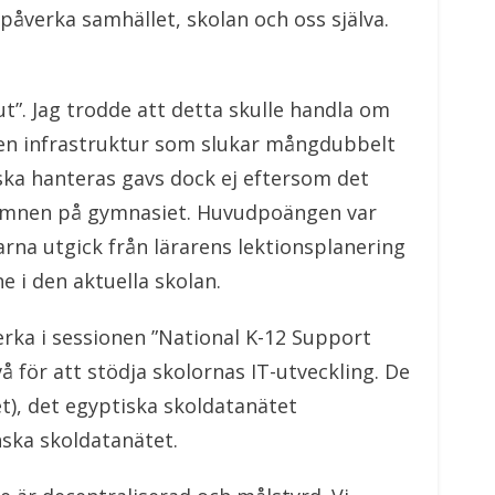
åverka samhället, skolan och oss själva.
t”. Jag trodde att detta skulle handla om
, en infrastruktur som slukar mångdubbelt
ska hanteras gavs dock ej eftersom det
de ämnen på gymnasiet. Huvudpoängen var
rarna utgick från lärarens lektionsplanering
e i den aktuella skolan.
verka i sessionen ”National K-12 Support
å för att stödja skolornas IT-utveckling. De
t), det egyptiska skoldatanätet
nska skoldatanätet.