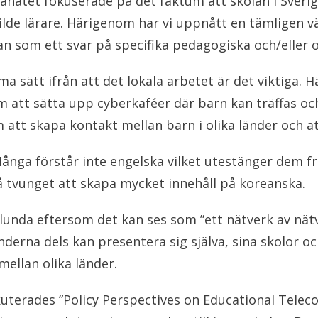
anätet fokuserade på det faktum att skolan i Sverig
lde lärare. Härigenom har vi uppnått en tämligen väl
kolan som ett svar på specifika pedagogiska och/eller
 sätt ifrån att det lokala arbetet är det viktiga. H
om att sätta upp cyberkaféer där barn kan träffas o
att skapa kontakt mellan barn i olika länder och att
nga förstår inte engelska vilket utestänger dem fr
å tvunget att skapa mycket innehåll på koreanska.
lunda eftersom det kan ses som ”ett nätverk av nätv
derna dels kan presentera sig själva, sina skolor oc
ellan olika länder.
iskuterades ”Policy Perspectives on Educational Tele