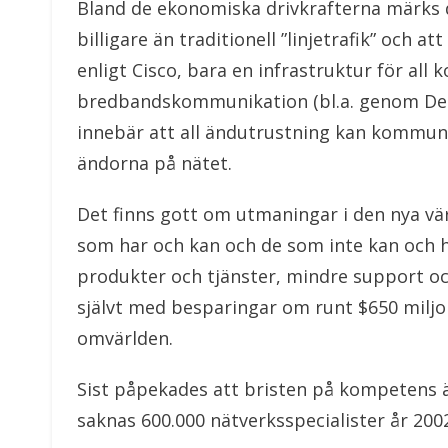
Bland de ekonomiska drivkrafterna märks d
billigare än traditionell ”linjetrafik” och 
enligt Cisco, bara en infrastruktur för all 
bredbandskommunikation (bl.a. genom Dense 
innebär att all ändutrustning kan kommunic
ändorna på nätet.
Det finns gott om utmaningar i den nya värl
som har och kan och de som inte kan och ha
produkter och tjänster, mindre support oc
självt med besparingar om runt $650 miljon
omvärlden.
Sist påpekades att bristen på kompetens ä
saknas 600.000 nätverksspecialister år 200