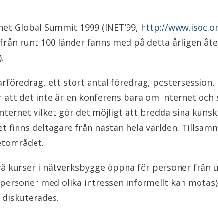
rnet Global Summit 1999 (INET’99,
http://www.isoc.o
ter från runt 100 länder fanns med på detta årlige
).
rföredrag, ett stort antal föredrag, postersession, 
att det inte är en konferens bara om Internet och sk
Internet vilket gör det möjligt att bredda sina kunsk
det finns deltagare från nästan hela världen. Tillsamm
etområdet.
två kurser i nätverksbygge öppna för personer från 
personer med olika intressen informellt kan mötas).
 diskuterades.