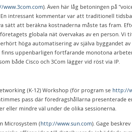
://www.3com.com
). Även här låg betoningen på ”voice
 En intressant kommentar var att traditionell tidsba
a sätt att beräkna kostnaderna måste tas fram. Efte
retagets globala nät övervakas av en person. Vi titt
oerhört höga automatisering av själva byggandet a
et finns uppenbarligen fortfarande monotona arbete
 som både Cisco och 3Com lägger vid röst via IP.
 Networking (K-12) Workshop (för program se
http://
ntimmes pass där föredragshållarna presenterade en
er eller mindre väl under de olika sessionerna.
n Microsystem (
http://www.sun.com
). Gage beskrev