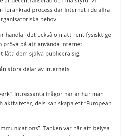
e är decentraliserad och målstyrd. Vi
 förankrad process där Internet i de allra
 organisatoriska behov.
är handlar det också om att rent fysiskt ge
ch pröva på att använda Internet.
 låta dem själva publicera sig.
ån stora delar av Internets
erk”. Intressanta frågor här är hur man
h aktiviteter, dels kan skapa ett ”European
communications”. Tanken var här att belysa