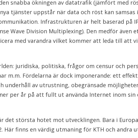
en snabba ökningen av datatrafik (jämfört med röstt
att nya tjänster uppstår när data och röst kan samsas 
kommunikation. Infrastrukturen är helt baserad på IP. 
Wave Division Multiplexing). Den medför även ett h
era med varandra vilket kommer att leda till att vi 
den: juridiska, politiska, frågor om censur och pers
r m.m. Fördelarna är dock imponerande: ett effektiv
h underhåll av utrustning, obegränsade möjligheter
er per år på att fullt ut använda Internet inom sin
r det största hotet mot utvecklingen. Bara i Europ
2. Här finns en värdig utmaning för KTH och andra u