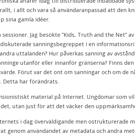
troniska affärer idag till distribuerade inbäddade s
rallt, i allt och vara så användaranpassad att den 
pp sina gamla idéer.
 sessioner. Jag besökte ”Kids, Truth and the Net” av
g diskuterade sanningsbegreppet i en informationsrik
l andra uttalanden? Hur påverkas sanning av avstånd
anninge utanför eller innanför gränserna? Finns den 
svärde. Förut var det ont om sanningar och om de n
. Detta har förändrats.
visionistiskt material på Internet. Ungdomar som vi
 det, utan just för att det väcker den uppmärksamhet
Internets i dag överväldigande men ostrukturerade m
rat genom användandet av metadata och andra meto