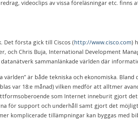
drag, videoclips av vissa föreläsningar etc. finns at
et första gick till Ciscos (
http://www.cisco.com
) 
ficer, och Chris Buja, International Development Ma
atanätverk sammanlänkade världen där information
a världen” är både tekniska och ekonomiska. Bland 
blas var 18:e månad) vilken medför att alltmer avanc
attformsoberoende som Internet inneburit gjort det
a för support och underhåll samt gjort det möjligt
lltmer komplicerade tillämpningar kan byggas med 