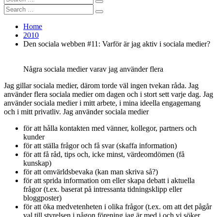
Search
for:
Search
Search
for:
Home
2010
Den sociala webben #11: Varför är jag aktiv i sociala medier?
Några sociala medier varav jag använder flera
Jag gillar sociala medier, därom torde väl ingen tvekan råda. Jag
använder flera sociala medier om dagen och i stort sett varje dag. Jag
använder sociala medier i mitt arbete, i mina ideella engagemang
och i mitt privatliv. Jag använder sociala medier
för att hålla kontakten med vänner, kollegor, partners och
kunder
för att ställa frågor och få svar (skaffa information)
för att få råd, tips och, icke minst, värdeomdömen (få
kunskap)
för att omvärldsbevaka (kan man skriva så?)
för att sprida information om eller skapa debatt i aktuella
frågor (t.ex. baserat på intressanta tidningsklipp eller
bloggposter)
för att öka medvetenheten i olika frågor (t.ex. om att det pågår
val till styrelsen i någon förening jag är med i och vi söker