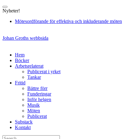
Skip
to
Nyheter!
content
Mötesordförande för effektiva och inkluderande möten
Johan Groths webbsida
Hem
Böcker
Arbetsrelaterat
Publicerat i yrket
Tankar
Fritid
Bättre förr
Funderingar
Inför helgen
Musik
Möten
Publicerat
Substack
Kontakt
Search