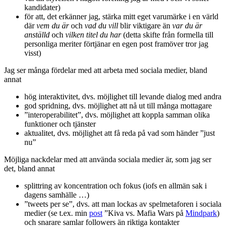
kandidater)
för att, det erkänner jag, stärka mitt eget varumärke i en värld
där
vem du är
och
vad du vill
blir viktigare än
var du är
anställd
och
vilken titel du har
(detta skifte från formella till
personliga meriter förtjänar en egen post framöver tror jag
visst)
Jag ser många fördelar med att arbeta med sociala medier, bland
annat
hög interaktivitet, dvs. möjlighet till levande dialog med andra
god spridning, dvs. möjlighet att nå ut till många mottagare
”interoperabilitet”, dvs. möjlighet att koppla samman olika
funktioner och tjänster
aktualitet, dvs. möjlighet att få reda på vad som händer ”just
nu”
Möjliga nackdelar med att använda sociala medier är, som jag ser
det, bland annat
splittring av koncentration och fokus (iofs en allmän sak i
dagens samhälle …)
”tweets per se”, dvs. att man lockas av spelmetaforen i sociala
medier (se t.ex. min
post
”Kiva vs. Mafia Wars på
Mindpark
)
och snarare samlar followers än riktiga kontakter