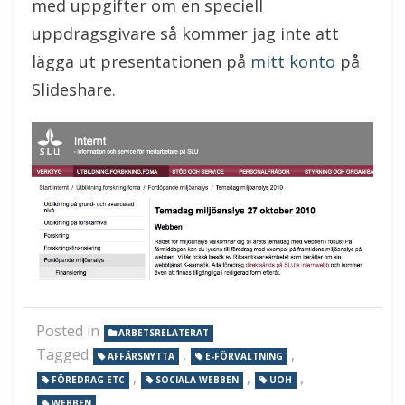
med uppgifter om en speciell
uppdragsgivare så kommer jag inte att
lägga ut presentationen på
mitt konto
på
Slideshare.
Posted in
ARBETSRELATERAT
Tagged
,
,
AFFÄRSNYTTA
E-FÖRVALTNING
,
,
,
FÖREDRAG ETC
SOCIALA WEBBEN
UOH
WEBBEN