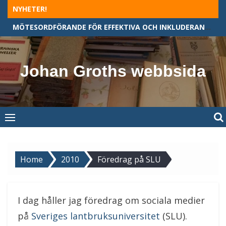
Skip
NYHETER!
to
MÖTESORDFÖRANDE FÖR EFFEKTIVA OCH INKLUDERANDE MÖTEN
content
Johan Groths webbsida
Home
2010
Föredrag på SLU
I dag håller jag föredrag om sociala medier
på
Sveriges lantbruksuniversitet
(SLU).