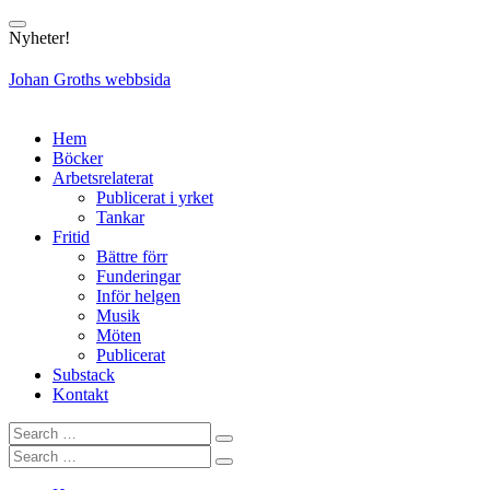
Skip
to
Nyheter!
content
Johan Groths webbsida
Hem
Böcker
Arbetsrelaterat
Publicerat i yrket
Tankar
Fritid
Bättre förr
Funderingar
Inför helgen
Musik
Möten
Publicerat
Substack
Kontakt
Search
Search
for:
Search
Search
for: