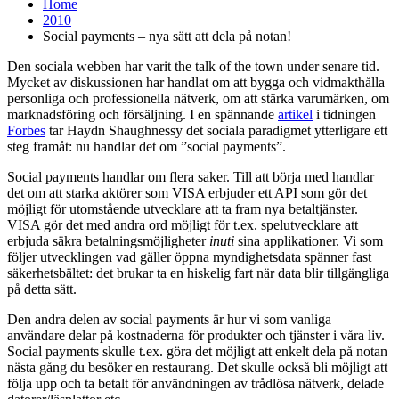
Home
2010
Social payments – nya sätt att dela på notan!
Den sociala webben har varit the talk of the town under senare tid.
Mycket av diskussionen har handlat om att bygga och vidmakthålla
personliga och professionella nätverk, om att stärka varumärken, om
marknadsföring och försäljning. I en spännande
artikel
i tidningen
Forbes
tar Haydn Shaughnessy det sociala paradigmet ytterligare ett
steg framåt: nu handlar det om ”social payments”.
Social payments handlar om flera saker. Till att börja med handlar
det om att starka aktörer som VISA erbjuder ett API som gör det
möjligt för utomstående utvecklare att ta fram nya betaltjänster.
VISA gör det med andra ord möjligt för t.ex. spelutvecklare att
erbjuda säkra betalningsmöjligheter
inuti
sina applikationer. Vi som
följer utvecklingen vad gäller öppna myndighetsdata spänner fast
säkerhetsbältet: det brukar ta en hiskelig fart när data blir tillgängliga
på detta sätt.
Den andra delen av social payments är hur vi som vanliga
användare delar på kostnaderna för produkter och tjänster i våra liv.
Social payments skulle t.ex. göra det möjligt att enkelt dela på notan
nästa gång du besöker en restaurang. Det skulle också bli möjligt att
följa upp och ta betalt för användningen av trådlösa nätverk, delade