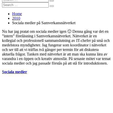
Search
for:
Search
Search
for:
Home
2010
Sociala medier på Samverkansnätverket
Nu har jag pratat om sociala medier igen 🙂 Denna gång var det en
”intern” föreläsning i Samverkansnätverket. Nätverket är en
kollegial och professionell sammanslutning av IT-chefer på små och
medelstora myndigheter. Jag fungerar som koordinator i nätverket
och ser till att vi träffas två gånger per termin för att diskutera
aktuella frågor. Tanken med nätverket är att man ska kunna lära av
varandra i en öppen och kreativ atmosfär. På senaste mötet var temat
sociala medier och jag passade förstås på att stå för introduktionen.
Sociala medier