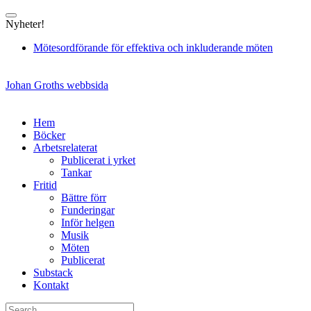
Skip
to
Nyheter!
content
Mötesordförande för effektiva och inkluderande möten
Johan Groths webbsida
Hem
Böcker
Arbetsrelaterat
Publicerat i yrket
Tankar
Fritid
Bättre förr
Funderingar
Inför helgen
Musik
Möten
Publicerat
Substack
Kontakt
Search