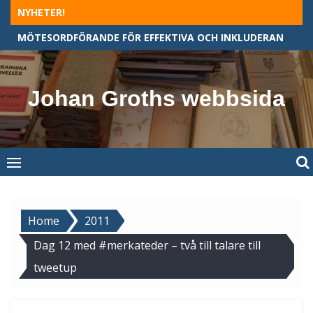
Skip
NYHETER!
to
MÖTESORDFÖRANDE FÖR EFFEKTIVA OCH INKLUDERANDE MÖTEN
content
Johan Groths webbsida
Home
2011
Dag 12 med #merkateder – två till talare till
tweetup