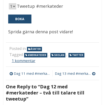
Tweetup #merkateder
Sprida gärna denna post vidare!
Posted in
ÅSIKTER
Tagged
,
,
#MERKATEDER
SKOLAN
TWITTER
till
1 kommentar
Dag
12
Inläggsnavigering
Dag 11 med #merkateder – dags för visioner!
Dag 13 med #merkateder – talare nr 5 klar!
med
#merkateder
–
One Reply to “Dag 12 med
två
#merkateder – två till talare till
till
talare
tweetup”
till