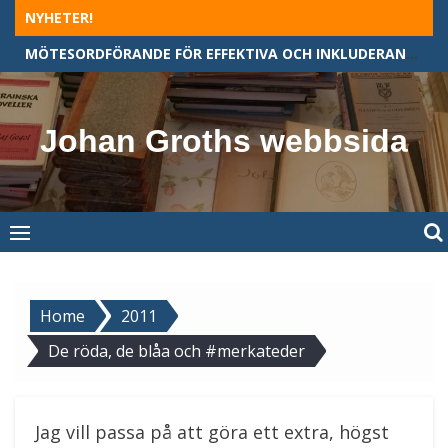
Skip
NYHETER!
to
MÖTESORDFÖRANDE FÖR EFFEKTIVA OCH INKLUDERANDE MÖTEN
content
Johan Groths webbsida
Home
2011
De röda, de blåa och #merkateder
Jag vill passa på att göra ett extra, högst