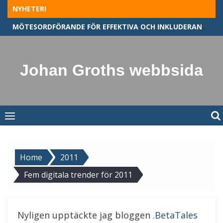
Skip
NYHETER!
to
MÖTESORDFÖRANDE FÖR EFFEKTIVA OCH INKLUDERANDE MÖTEN
content
Johan Groths webbsida
Home
2011
Fem digitala trender för 2011
Nyligen upptäckte jag bloggen
.BetaTales