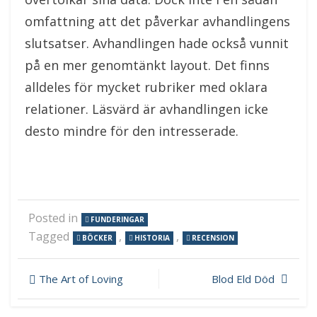
omfattning att det påverkar avhandlingens
slutsatser. Avhandlingen hade också vunnit
på en mer genomtänkt layout. Det finns
alldeles för mycket rubriker med oklara
relationer. Läsvärd är avhandlingen icke
desto mindre för den intresserade.
Posted in
FUNDERINGAR
Tagged
,
,
BÖCKER
HISTORIA
RECENSION
Inläggsnavigering
The Art of Loving
Blod Eld Död