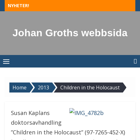
Skip
NYHETER!
to
content
Johan Groths webbsida
Home
2013
Children in the Holocaust
Susan Kaplans
doktorsavhandling
”Children in the Holocaust” (97-7265-452-X)