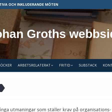
TIVA OCH INKLUDERANDE MÖTEN
ohan Groths webbsi
BÖCKER
ARBETSRELATERAT
FRITID
SUBSTACK
KON
många utmaningar som ställer krav på organisations-