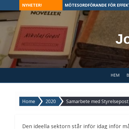
Skip
NYHETER!
MÖTESORDFÖRANDE FÖR EFFEK
to
content
J
HEM
Home
2020
Samarbete med Styrelsepost
Den ideella sektorn står inför idag inför 