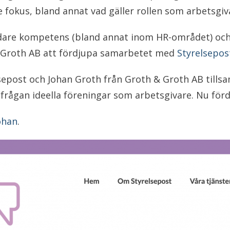
e fokus, bland annat vad gäller rollen som arbetsgiv
redare kompetens (bland annat inom HR-området) och
 Groth AB att fördjupa samarbetet med
Styrelsepos
sepost och Johan Groth från Groth & Groth AB tills
rågan ideella föreningar som arbetsgivare. Nu för
ohan
.