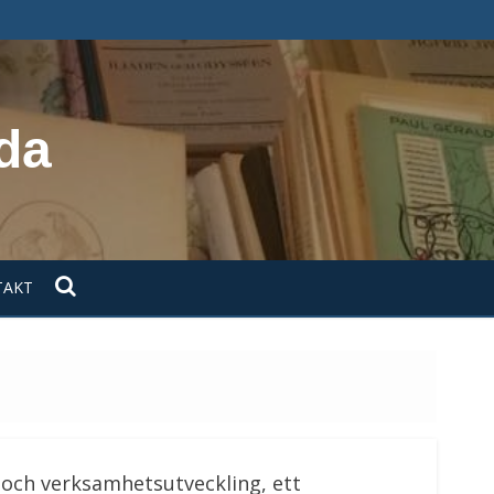
da
TAKT
 och verksamhetsutveckling, ett