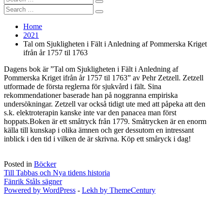
Search
for:
Search
Search
for:
Home
2021
Tal om Sjukligheten i Fält i Anledning af Pommerska Kriget
ifrån år 1757 til 1763
Dagens bok är ”Tal om Sjukligheten i Fält i Anledning af
Pommerska Kriget ifrån år 1757 til 1763” av Pehr Zetzell. Zetzell
utformade de första reglerna för sjukvård i fält. Sina
rekommendationer baserade han på noggranna empiriska
undersökningar. Zetzell var också tidigt ute med att påpeka att den
s.k. elektroterapin kanske inte var den panacea man först
hoppats.Boken är ett småtryck från 1779. Småtrycken är en enorm
källa till kunskap i olika ämnen och ger dessutom en intressant
inblick i den tid i vilken de är skrivna. Köp ett småryck i dag!
Posted in
Böcker
Inläggsnavigering
Till Tabbas och Nya tidens historia
Fänrik Ståls sägner
Powered by WordPress
-
Lekh by ThemeCentury