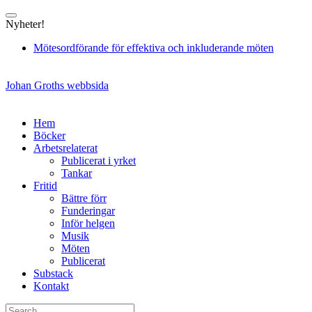
Skip
to
Nyheter!
content
Mötesordförande för effektiva och inkluderande möten
Johan Groths webbsida
Hem
Böcker
Arbetsrelaterat
Publicerat i yrket
Tankar
Fritid
Bättre förr
Funderingar
Inför helgen
Musik
Möten
Publicerat
Substack
Kontakt
Search