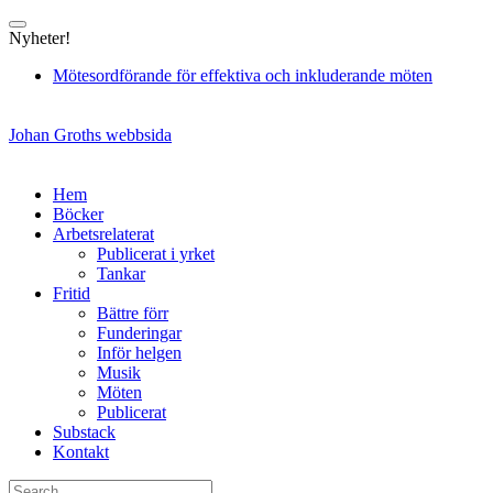
Skip
to
Nyheter!
content
Mötesordförande för effektiva och inkluderande möten
Johan Groths webbsida
Hem
Böcker
Arbetsrelaterat
Publicerat i yrket
Tankar
Fritid
Bättre förr
Funderingar
Inför helgen
Musik
Möten
Publicerat
Substack
Kontakt
Search