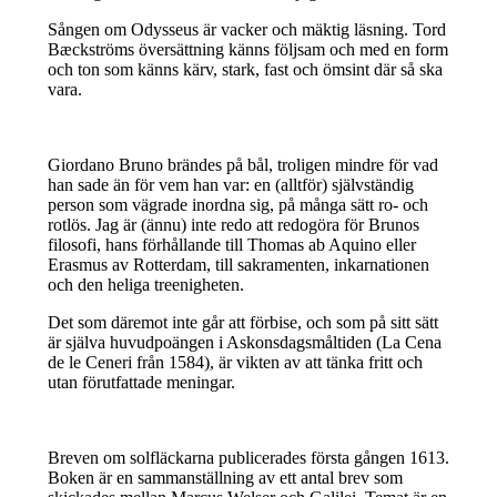
Sången om Odysseus är vacker och mäktig läsning. Tord
Bæckströms översättning känns följsam och med en form
och ton som känns kärv, stark, fast och ömsint där så ska
vara.
Giordano Bruno brändes på bål, troligen mindre för vad
han sade än för vem han var: en (alltför) självständig
person som vägrade inordna sig, på många sätt ro- och
rotlös. Jag är (ännu) inte redo att redogöra för Brunos
filosofi, hans förhållande till Thomas ab Aquino eller
Erasmus av Rotterdam, till sakramenten, inkarnationen
och den heliga treenigheten.
Det som däremot inte går att förbise, och som på sitt sätt
är själva huvudpoängen i Askonsdagsmåltiden (La Cena
de le Ceneri från 1584), är vikten av att tänka fritt och
utan förutfattade meningar.
Breven om solfläckarna publicerades första gången 1613.
Boken är en sammanställning av ett antal brev som