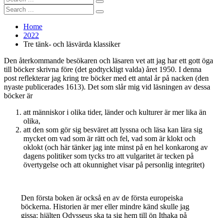
Search
for:
Search
Search
for:
Home
2022
Tre tänk- och läsvärda klassiker
Den återkommande besökaren och läsaren vet att jag har ett gott öga
till böcker skrivna före (det godtyckligt valda) året 1950. I denna
post reflekterar jag kring tre böcker med ett antal år på nacken (den
nyaste publicerades 1613). Det som slår mig vid läsningen av dessa
böcker är
att människor i olika tider, länder och kulturer är mer lika än
olika,
att den som gör sig besväret att lyssna och läsa kan lära sig
mycket om vad som är rätt och fel, vad som är klokt och
oklokt (och här tänker jag inte minst på en hel konkarong av
dagens politiker som tycks tro att vulgaritet är tecken på
övertygelse och att okunnighet visar på personlig integritet)
Den första boken är också en av de första europeiska
böckerna. Historien är mer eller mindre känd skulle jag
gissa: hjälten Odysseus ska ta sig hem till ön Ithaka på