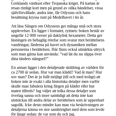
Greklands västkust efter Trojanska kriget. På kartan är
resan rimligt kort men på grund av olika händelser, vissa
självförvållade, andra inte, får Odyssus och hans
besättning kryssa runt på Medelhavet i tio år.
Att läsa Sången om Odysseus ger många små och stora
upplevelser. En ligger i formatet, rytmen: boken består av
ungefär 12 000 verser på daktylisk hexameter. Detta ger
läsningen en behaglig rörelse som svarar mot berättelsens
vandringar, färderna på havet och dynamiken mellan
personerna i berättelsen. Här finns också utmärkta uttryck
som man gärna kan använda: ”vad lät du nu slippa över
dina tänders stängsel?”
En annan ligger i den detaljerade skildring av världen för
ca 2700 år sedan. Hur var man klädd? Vad åt man? Hur
sov man? Det är ju fullt möjligt (till och med troligt) att
boken inte är exakt i alla historiska detaljer men varför
skulle man fabulera kring färgen på kläder eller hur
maten tillreds? Jag väljer att tolka dessa detaljer som
överlag sanna och inser samtidigt att detta inte kan
utsträckas till andra delar av berättelsen som är uppenbart
sagolik. Icke desto mindre kan man via beskrivningen av
detaljerna känna en stor samhörighet med dem som levde
för länge sedan: de var som du och jag.