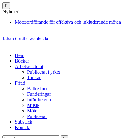
Skip
to
Nyheter!
content
Mötesordförande för effektiva och inkluderande möten
Johan Groths webbsida
Hem
Böcker
Arbetsrelaterat
Publicerat i yrket
Tankar
Fritid
Bättre förr
Funderingar
Inför helgen
Musik
Möten
Publicerat
Substack
Kontakt
Search