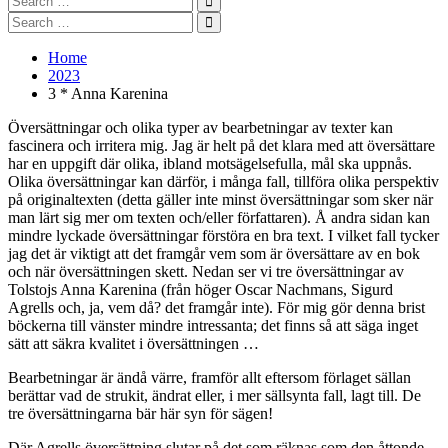
for:
Search
Search
for:
Search
Home
2023
3 * Anna Karenina
Översättningar och olika typer av bearbetningar av texter kan
fascinera och irritera mig. Jag är helt på det klara med att översättare
har en uppgift där olika, ibland motsägelsefulla, mål ska uppnås.
Olika översättningar kan därför, i många fall, tillföra olika perspektiv
på originaltexten (detta gäller inte minst översättningar som sker när
man lärt sig mer om texten och/eller författaren). Å andra sidan kan
mindre lyckade översättningar förstöra en bra text. I vilket fall tycker
jag det är viktigt att det framgår vem som är översättare av en bok
och när översättningen skett. Nedan ser vi tre översättningar av
Tolstojs Anna Karenina (från höger Oscar Nachmans, Sigurd
Agrells och, ja, vem då? det framgår inte). För mig gör denna brist
böckerna till vänster mindre intressanta; det finns så att säga inget
sätt att säkra kvalitet i översättningen …
Bearbetningar är ändå värre, framför allt eftersom förlaget sällan
berättar vad de strukit, ändrat eller, i mer sällsynta fall, lagt till. De
tre översättningarna bär här syn för sägen!
Där Agrells översättning slutar på det som räknas som den åttonde