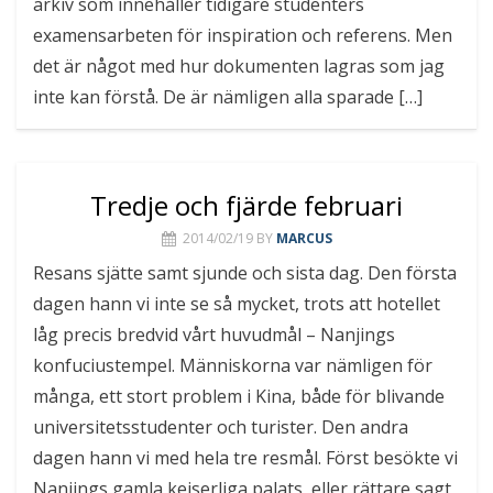
arkiv som innehåller tidigare studenters
examensarbeten för inspiration och referens. Men
det är något med hur dokumenten lagras som jag
inte kan förstå. De är nämligen alla sparade […]
Tredje och fjärde februari
2014/02/19
BY
MARCUS
Resans sjätte samt sjunde och sista dag. Den första
dagen hann vi inte se så mycket, trots att hotellet
låg precis bredvid vårt huvudmål – Nanjings
konfuciustempel. Människorna var nämligen för
många, ett stort problem i Kina, både för blivande
universitetsstudenter och turister. Den andra
dagen hann vi med hela tre resmål. Först besökte vi
Nanjings gamla kejserliga palats, eller rättare sagt,