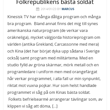
Folkrepublikens bästa soldat
2014/01/23
BY
MARCUS
Kinesisk TV har många dåliga program och många
bra program. Bland annat finns det mig till synes
amerikanska naturprogram (de verkar vara
oräkneliga), mycket välgjorda historieprogram om
världen (antika Grekland, Carcassonne med mera)
och Kina (det har börjat dyka upp sådana i Sverige
också) samt program med militärtema. Med en
studio fylld av gröna skärmar, mörk metall och en
programledare i uniform men med orangefärgat
hår verkar programmet, i alla fall ur min synpunkt,
riktat mot vuxna pojkar. Hur som helst handlade
programmet vi såg på om Kinas bästa soldat.
Folkets befrielsearmé arrangerar tävlingar som, av
klippen vi såg att döma, […]