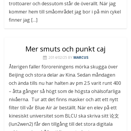
trottoarer och dessutom står de överallt. När jag
kommer hem till småområdet jag bor i på min cykel
finner jag […]
Mer smuts och punkt caj
2014/02/25
BY
MARCUS
Återigen faller föroreningens mörka skugga över
Beijing och stora delar av Kina. Sedan måndagen
och ända tills nu har halten av pm 2.5 varit runt 400
– åtta gånger så högt som de högsta ohälsofarliga
nivåerna. Tur att det finns masker och att ett nytt
filter till vår Blue Air är beställt. När en elev på ett
kinesiskt universitet som BLCU ska skriva sitt 论文
(lun2wen2) får den tillgång till det stora digitala