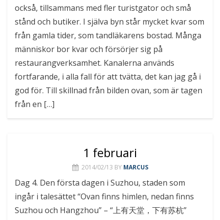
också, tillsammans med fler turistgator och små
stånd och butiker. I själva byn står mycket kvar som
från gamla tider, som tandläkarens bostad. Många
människor bor kvar och försörjer sig på
restaurangverksamhet. Kanalerna används
fortfarande, i alla fall för att tvätta, det kan jag gå i
god för. Till skillnad från bilden ovan, som är tagen
från en […]
1 februari
2014/02/13
BY
MARCUS
Dag 4. Den första dagen i Suzhou, staden som
ingår i talesättet “Ovan finns himlen, nedan finns
Suzhou och Hangzhou” – “上有天堂，下有苏杭”