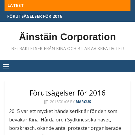
Skip
LATEST
to
HÄRMSKRIKAN
content
Äinstäin Corporation
BETRAKTELSER FRÅN KINA OCH BITAR AV KREATIVITET!
Förutsägelser för 2016
2016/01/06
BY
MARCUS
2015 var ett mycket händelserikt år för den som
bevakar Kina. Hårda ord i Sydkinesiska havet,
börskrasch, ökande antal protester organiserade