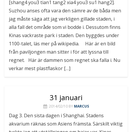
[shang4 you3 tian1 tang2 xia4 you3 su1 hang2].
Suzhou anses ofta vara den sämre av de båda men
jag måste säga att jag verkligen gillade staden, i
alla fall det område som vi bodde i. Dessutom finns
Kinas vackraste park i staden. Den byggdes under
1100-talet, läs mer på wikipedia. Här är en bild
från paviljongen man sitter i för att lyssna till
regnet. Här är dammen som regnet ska falla i. Nu
verkar mest plastflaskor […]
31 januari
2014/02/10
BY
MARCUS
Dag 3. Den sista dagen i Shanghai. Stadens
akvarium räknas som Asiens främsta. Särskilt viktig
tyckte jag att utställningen om hajar var. Kinas