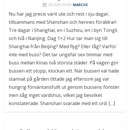
2014/01/30
BY
MARCUS
Nu har jag precis varit ute och rest i sju dagar,
tillsammans med Shanshan och hennes föräldrar!
Tre dagar i Shanghai, en i Suzhou, en i byn Tongli
och två i Nanjing. Dag 1+2 Hur tar man sig till
Shanghai från Beijing? Med flyg? Eller tåg? Varför
inte med buss? Det tar ungefär sex timmar med
buss mellan Kinas två största städer. På vägen gör
bussen ett stopp, klockan ett. När bussen väl hade
stannat på gården tittade jag eftersom jag var
hungrig förväntansfullt ut genom bussens fönster
men såg inget värdshus, vilket jag besviket
konstaterade. Shanshan svarade med ett ord: […]