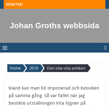
Skip
NYHETER!
to
content
Johan Groths webbsida
Home
2010
Den icke-vita antiken
bland kan man bli imponerad och besviken
på samma gång. Så var fallet när jag
besökte utställningen Vita lögner på