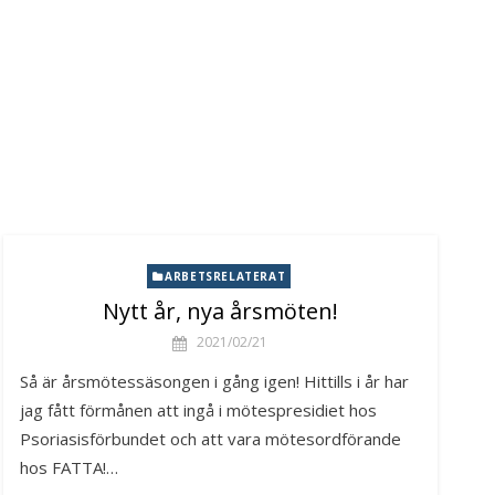
ARBETSRELATERAT
Nytt år, nya årsmöten!
2021/02/21
Så är årsmötessäsongen i gång igen! Hittills i år har
jag fått förmånen att ingå i mötespresidiet hos
Psoriasisförbundet och att vara mötesordförande
hos FATTA!…