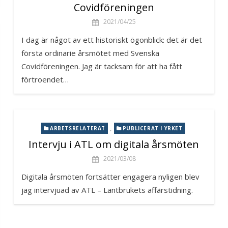
Covidföreningen
2021/04/25
I dag är något av ett historiskt ögonblick: det är det
första ordinarie årsmötet med Svenska
Covidföreningen. Jag är tacksam för att ha fått
förtroendet…
,
ARBETSRELATERAT
PUBLICERAT I YRKET
Intervju i ATL om digitala årsmöten
2021/03/08
Digitala årsmöten fortsätter engagera nyligen blev
jag intervjuad av ATL – Lantbrukets affärstidning.