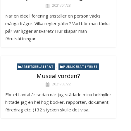
2021/04/23
När en ideell förening anställer en person väcks
många frågor. Vilka regler gäller? Vad bör man tänka
på? Var ligger ansvaret? Hur skapar man
förutsättningar…
,
ARBETSRELATERAT
PUBLICERAT I YRKET
Museal vorden?
2021/03/22
För ett antal år sedan när jag städade mina bokhyllor
hittade jag en hel hög böcker, rapporter, dokument,
föredrag etc. (132 stycken skulle det visa…