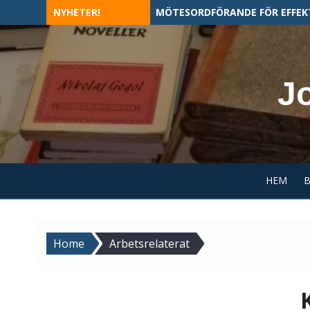
Skip
NYHETER!
MÖTESORDFÖRANDE FÖR EFFEK
to
content
J
HEM
Home
Arbetsrelaterat