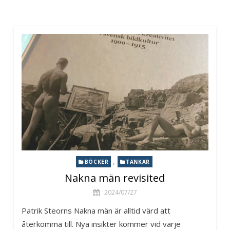
,
BÖCKER
TANKAR
Nakna män revisited
2024/07/27
Patrik Steorns Nakna män är alltid värd att
återkomma till. Nya insikter kommer vid varje