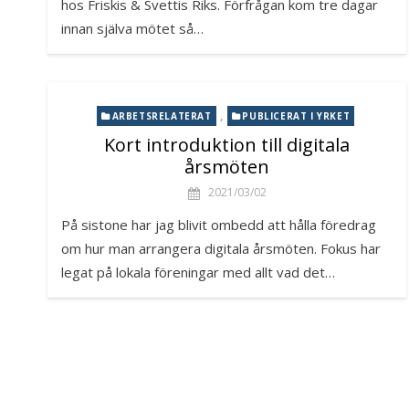
hos Friskis & Svettis Riks. Förfrågan kom tre dagar
innan själva mötet så…
,
ARBETSRELATERAT
PUBLICERAT I YRKET
Kort introduktion till digitala
årsmöten
2021/03/02
På sistone har jag blivit ombedd att hålla föredrag
om hur man arrangera digitala årsmöten. Fokus har
legat på lokala föreningar med allt vad det…