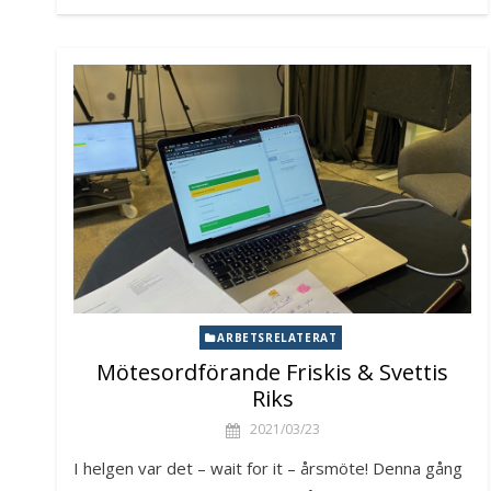
ARBETSRELATERAT
Mötesordförande Friskis & Svettis
Riks
2021/03/23
I helgen var det – wait for it – årsmöte! Denna gång