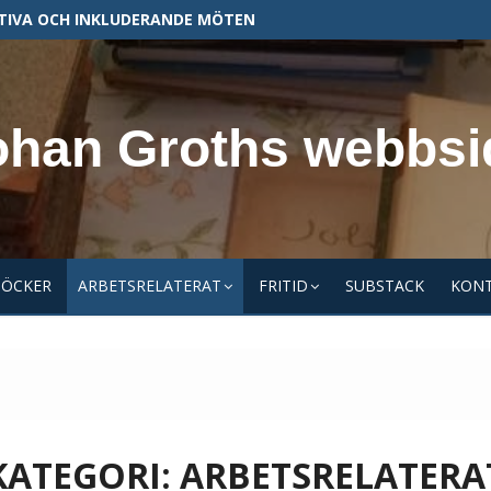
TIVA OCH INKLUDERANDE MÖTEN
ohan Groths webbsi
BÖCKER
ARBETSRELATERAT
FRITID
SUBSTACK
KON
KATEGORI:
ARBETSRELATERA