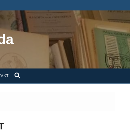
da
TAKT
T