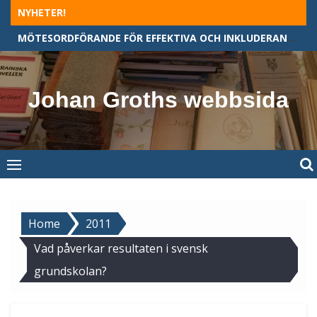
Skip
NYHETER!
to
MÖTESORDFÖRANDE FÖR EFFEKTIVA OCH INKLUDERANDE MÖTEN
content
Johan Groths webbsida
Home
2011
Vad påverkar resultaten i svensk
grundskolan?