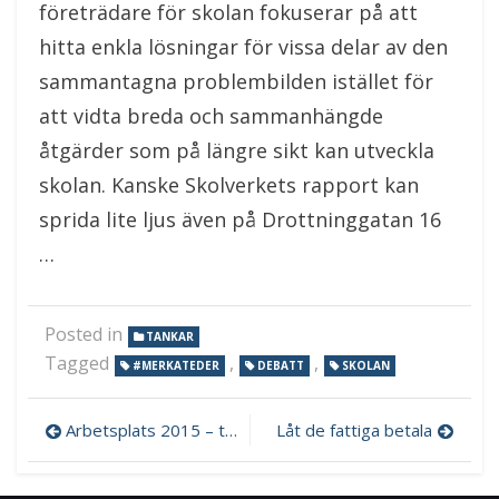
företrädare för skolan fokuserar på att
hitta enkla lösningar för vissa delar av den
sammantagna problembilden istället för
att vidta breda och sammanhängde
åtgärder som på längre sikt kan utveckla
skolan. Kanske Skolverkets rapport kan
sprida lite ljus även på Drottninggatan 16
…
Posted in
TANKAR
Tagged
,
,
#MERKATEDER
DEBATT
SKOLAN
Inläggsnavigering
Arbetsplats 2015 – talare sökes
Låt de fattiga betala