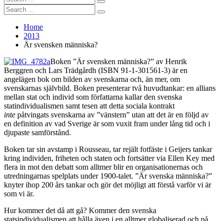
Search
for:
Search
Search
for:
Home
2013
Är svensken människa?
Boken ”Är svensken människa?” av Henrik
Berggren och Lars Trädgårdh (ISBN 91-1-301561-3) är en
angelägen bok om bilden av svenskarna och, än mer, om
svenskarnas självbild. Boken presenterar två huvudtankar: en allians
mellan stat och individ som författarna kallar den svenska
statindividualismen samt tesen att detta sociala kontrakt
inte
påtvingats svenskarna av ”vänstern” utan att det är en följd av
en definition av vad Sverige är som vuxit fram under lång tid och i
djupaste samförstånd.
Boken tar sin avstamp i Rousseau, tar rejält fotfäste i Geijers tankar
kring individen, friheten och staten och fortsätter via Ellen Key med
flera in mot den debatt som alltmer blir en organisationernas och
utredningarnas spelplats under 1900-talet. ”Är svenska människa?”
knyter ihop 200 års tankar och gör det möjligt att förstå varför vi är
som vi är.
Hur kommer det då att gå? Kommer den svenska
statsindividualismen att hålla även i en alltmer globaliserad och på