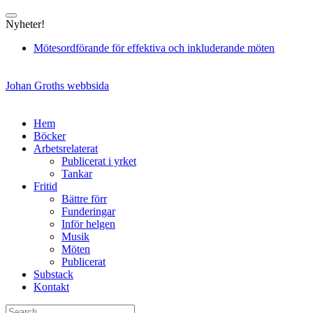
Skip
to
Nyheter!
content
Mötesordförande för effektiva och inkluderande möten
Johan Groths webbsida
Hem
Böcker
Arbetsrelaterat
Publicerat i yrket
Tankar
Fritid
Bättre förr
Funderingar
Inför helgen
Musik
Möten
Publicerat
Substack
Kontakt
Search