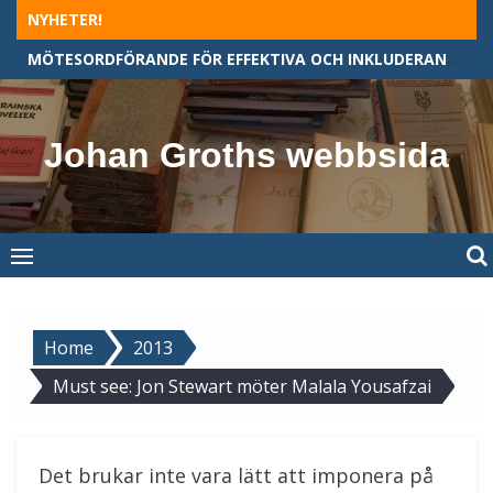
Skip
NYHETER!
to
MÖTESORDFÖRANDE FÖR EFFEKTIVA OCH INKLUDERANDE MÖTEN
content
Johan Groths webbsida
Home
2013
Must see: Jon Stewart möter Malala Yousafzai
Det brukar inte vara lätt att imponera på