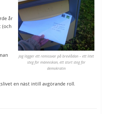
rde år
t (och
 man
Jag lägger ett remissvar på brevlådan – ett litet
steg för människan, ett stort steg för
demokratin
ivet en näst intill avgörande roll.