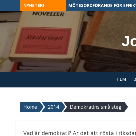
Skip
NYHETER!
MÖTESORDFÖRANDE FÖR EFFEK
to
content
J
HEM
Home
2014
Demokratins små steg
Vad är demokrati? Är det att rösta i riksda