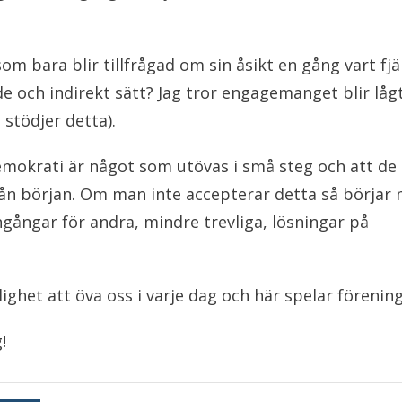
 bara blir tillfrågad om sin åsikt en gång vart fjä
e och indirekt sätt? Jag tror engagemanget blir låg
stödjer detta).
t demokrati är något som utövas i små steg och att de
 från början. Om man inte accepterar detta så börjar
gångar för andra, mindre trevliga, lösningar på
ghet att öva oss i varje dag och här spelar föreningsl
!