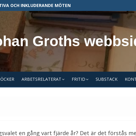
TIVA OCH INKLUDERANDE MÖTEN
ohan Groths webbsi
BÖCKER
ARBETSRELATERAT
FRITID
SUBSTACK
KON
gsvalet en gång vart fjärde år? Det är det förstås m