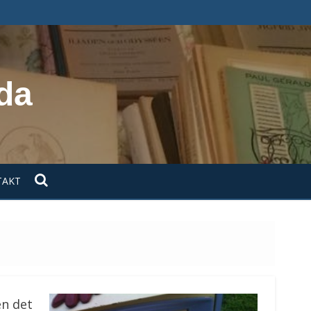
da
TAKT
en det