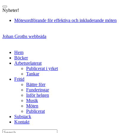
Skip
to
Nyheter!
content
Mötesordförande för effektiva och inkluderande möten
Johan Groths webbsida
Hem
Böcker
Arbetsrelaterat
Publicerat i yrket
Tankar
Fritid
Bättre förr
Funderingar
Inför helgen
Musik
Möten
Publicerat
Substack
Kontakt
Search