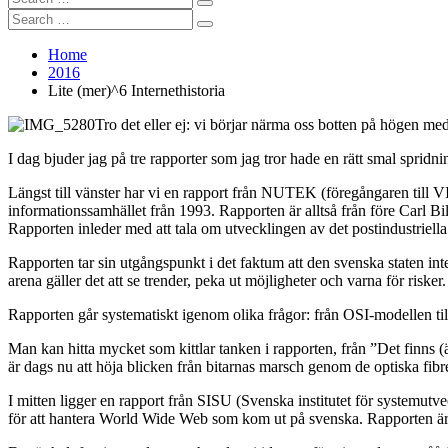
Search
for:
Search
Search
for:
Home
2016
Lite (mer)^6 Internethistoria
Tro det eller ej: vi börjar närma oss botten på högen med
I dag bjuder jag på tre rapporter som jag tror hade en rätt smal spridn
Längst till vänster har vi en rapport från NUTEK (föregångaren till
informationssamhället från 1993. Rapporten är alltså från före Carl Bil
Rapporten inleder med att tala om utvecklingen av det postindustriella 
Rapporten tar sin utgångspunkt i det faktum att den svenska staten in
arena gäller det att se trender, peka ut möjligheter och varna för risker.
Rapporten går systematiskt igenom olika frågor: från OSI-modellen till 
Man kan hitta mycket som kittlar tanken i rapporten, från ”Det finns 
är dags nu att höja blicken från bitarnas marsch genom de optiska fib
I mitten ligger en rapport från SISU (Svenska institutet för systemut
för att hantera World Wide Web som kom ut på svenska. Rapporten ä