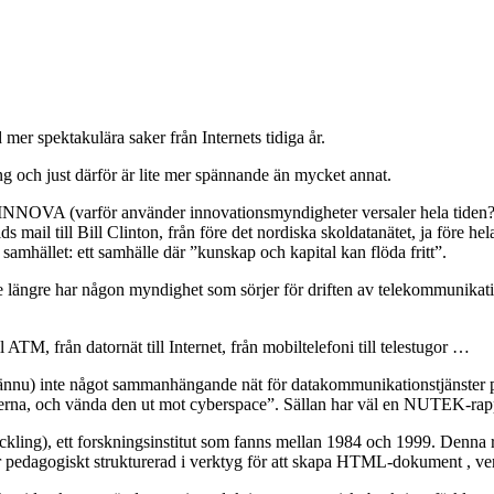
 mer spektakulära saker från Internets tidiga år.
ing och just därför är lite mer spännande än mycket annat.
 VINNOVA (varför använder innovationsmyndigheter versaler hela tiden?
ds mail till Bill Clinton, från före det nordiska skoldatanätet, ja före
samhället: ett samhälle där ”kunskap och kapital kan flöda fritt”.
te längre har någon myndighet som sörjer för driften av telekommunikati
ATM, från datornät till Internet, från mobiltelefoni till telestugor …
(ännu) inte något sammanhängande nät för datakommunikationstjänster på
rerna, och vända den ut mot cyberspace”. Sällan har väl en NUTEK-rappor
veckling), ett forskningsinstitut som fanns mellan 1984 och 1999. Denna 
r pedagogiskt strukturerad i verktyg för att skapa HTML-dokument , 