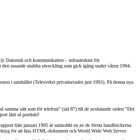
)): Datornät och kommunikation – infrastruktur för
 hela den rasande snabba utveckling som gick igång under våren 1994.
onen i samhället (Televerket privatiserades just 1993). På denna nya
 samma sätt som för telefoni” (sid 87) till de avslutande orden ”Det
t låtit så poetiskt!
rapport från januari 1995 är sannolikt en av de första handböckerna
verktyg för att läsa HTML-dokument och World Wide Web Server.