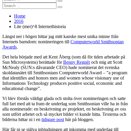
Search
for:
Search
Search
for:
Home
2016
Lite (mer)^8 Internethistoria
Längst ner i högen hittar jag mitt kanske mest unika minne från
Internets barndom: nomineringen till
Computerworld Smithsonian
Awards
.
Det hela började med att Kent Åberg (som då för tiden arbetade på
Sun Microsystems) berättade för
Benny Regnér
och mig att Scott
McNealy (SUN:s dåvarande CEO) hade nominerat det svenska
skoldatanätet till Smithsonians Computerworld Award – ”a program
that identifies and honors men and women whose visionary use of
Informations Technology produces positive social, economic and
educational change”.
Vi blev förstås väldigt glada och stolta över nomineringen och satte
full fart med att ta fram de underlag som Smithsonian ville ha in från
alla nominerade: en beskrivning av projektet, en beskrivning av oss
som utfört arbetet och så mycket bilder vi kunde hitta. Texterna och
bilderna hittar ni i en
tidigare post
här på bloggen.
Här får ni se själva inbjudningen att inkomma med underlag till