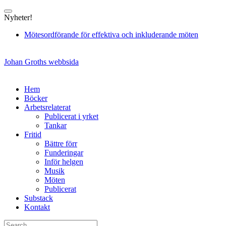
Skip
to
Nyheter!
content
Mötesordförande för effektiva och inkluderande möten
Johan Groths webbsida
Hem
Böcker
Arbetsrelaterat
Publicerat i yrket
Tankar
Fritid
Bättre förr
Funderingar
Inför helgen
Musik
Möten
Publicerat
Substack
Kontakt
Search