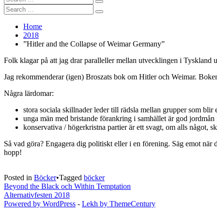
Search
for:
Search
Search
for:
Home
2018
”Hitler and the Collapse of Weimar Germany”
Folk klagar på att jag drar paralleller mellan utvecklingen i Tyskland 
Jag rekommenderar (igen) Broszats bok om Hitler och Weimar. Boken 
Några lärdomar:
stora sociala skillnader leder till rädsla mellan grupper som bli
unga män med bristande förankring i samhället är god jordmån
konservativa / högerkristna partier är ett svagt, om alls något,
Så vad göra? Engagera dig politiskt eller i en förening. Säg emot när
hopp!
Posted in
Böcker
•
Tagged
böcker
Inläggsnavigering
Beyond the Black och Within Temptation
Alternativfesten 2018
Powered by WordPress
-
Lekh by ThemeCentury