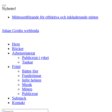
Skip
to
Nyheter!
content
Mötesordförande för effektiva och inkluderande möten
Johan Groths webbsida
Hem
Böcker
Arbetsrelaterat
Publicerat i yrket
Tankar
Fritid
Bättre förr
Funderingar
Inför helgen
Musik
Möten
Publicerat
Substack
Kontakt
Search