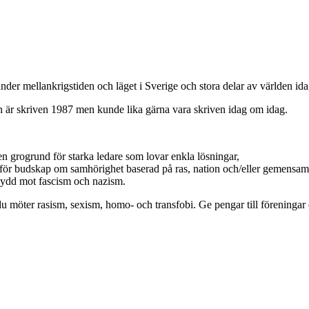
under mellankrigstiden och läget i Sverige och stora delar av världen ida
är skriven 1987 men kunde lika gärna vara skriven idag om idag.
r en grogrund för starka ledare som lovar enkla lösningar,
 för budskap om samhörighet baserad på ras, nation och/eller gemensa
 skydd mot fascism och nazism.
 du möter rasism, sexism, homo- och transfobi. Ge pengar till föreningar