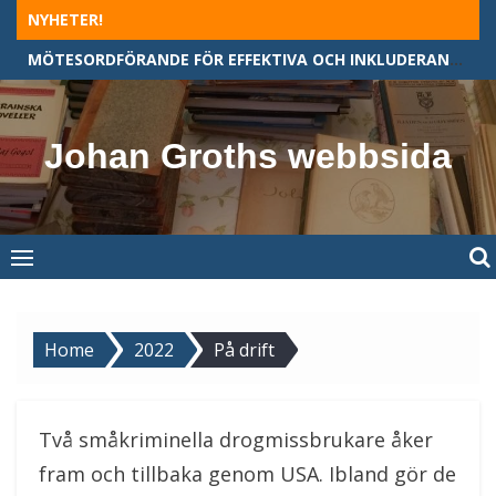
Skip
NYHETER!
to
MÖTESORDFÖRANDE FÖR EFFEKTIVA OCH INKLUDERANDE MÖTEN
content
Johan Groths webbsida
Home
2022
På drift
Två småkriminella drogmissbrukare åker
fram och tillbaka genom USA. Ibland gör de