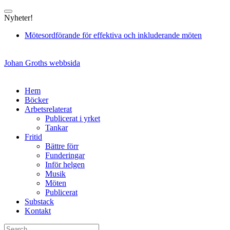
Skip
to
Nyheter!
content
Mötesordförande för effektiva och inkluderande möten
Johan Groths webbsida
Hem
Böcker
Arbetsrelaterat
Publicerat i yrket
Tankar
Fritid
Bättre förr
Funderingar
Inför helgen
Musik
Möten
Publicerat
Substack
Kontakt
Search