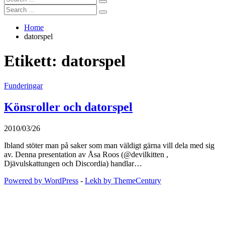
Search
for:
Search
Search
for:
Home
datorspel
Etikett:
datorspel
Funderingar
Könsroller och datorspel
2010/03/26
Ibland stöter man på saker som man väldigt gärna vill dela med sig
av. Denna presentation av Åsa Roos (@devilkitten ,
Djävulskattungen och Discordia) handlar…
Powered by WordPress
-
Lekh by ThemeCentury