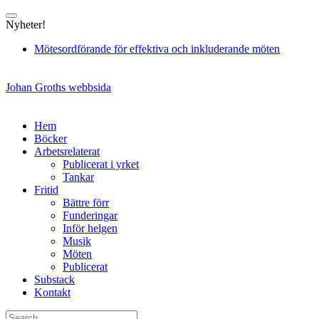
Skip
to
Nyheter!
content
Mötesordförande för effektiva och inkluderande möten
Johan Groths webbsida
Hem
Böcker
Arbetsrelaterat
Publicerat i yrket
Tankar
Fritid
Bättre förr
Funderingar
Inför helgen
Musik
Möten
Publicerat
Substack
Kontakt
Search