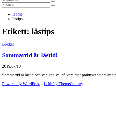
Search
for:
Search
Search
for:
Home
lästips
Etikett:
lästips
Böcker
Sommartid är lästid!
2019/07/10
Sommartid är lästid och vad kan väl då vara mer praktiskt än ett litet
Powered by WordPress
-
Lekh by ThemeCentury