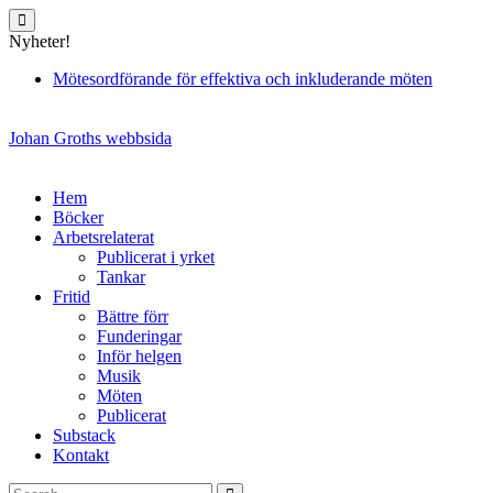
Skip
to
Nyheter!
content
Mötesordförande för effektiva och inkluderande möten
Johan Groths webbsida
Hem
Böcker
Arbetsrelaterat
Publicerat i yrket
Tankar
Fritid
Bättre förr
Funderingar
Inför helgen
Musik
Möten
Publicerat
Substack
Kontakt
Search