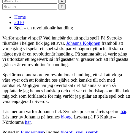
for:
Search
Search
for:
Search
Home
2010
Spel – en revolutionär handling
Varför spelar vi spel? Vad innebär det att spela spel? På Sveroks
riksmöte i helgen fick jag ett svar.
Johanna Koljonen
framhöll att
varje gång vi spelar ett spel så skapar vi någon nytt och att skapa
något nytt är en revolutionär handling. På samma sätt så varje gång
vi utforskar ett regelverk så ifrågasätter vi gränser och att ifrågasätta
gränser är en revolutionär handling.
Spel är med andra ord en revolutionär handling, ett sätt att vidga
våra vyer och att förändra oss själva och kanske till och med
samhället. Möjligen har jag övertolkat det Johanna sa men så
uppfattade jag hennes budskap och det var ett budskap som tilltalade
mig och som förklarade för mig varför jag gillar att spela spel och att
vara engagerad i Sverok.
Läs mer om varför Johanna fick Sveroks pris som årets spelare
här
.
Läs mer av Johanna på hennes
blogg
. Lyssna på P3 Kultur –
Nördorama
här
.
Posted in
Funderingar
•
Tagged
filosofi
,
spel
,
sverok