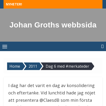
Skip
NYHETER!
to
content
Johan Groths webbsida
Home
2011
Dag 6 med #merkateder
I dag har det varit en dag av konsolidering
och eftertanke. Vid lunchtid hade jag nöjet
att presentera @ClaesdB som min första