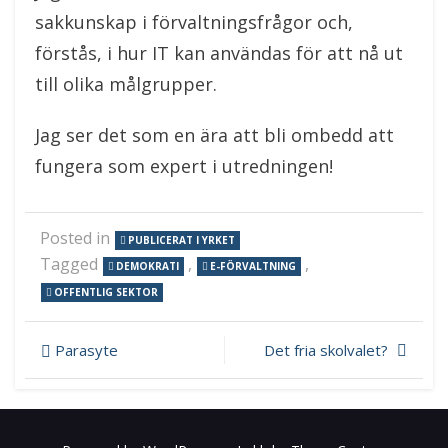
sakkunskap i förvaltningsfrågor och,
förstås, i hur IT kan användas för att nå ut
till olika målgrupper.
Jag ser det som en ära att bli ombedd att
fungera som expert i utredningen!
Posted in
PUBLICERAT I YRKET
Tagged
,
,
DEMOKRATI
E-FÖRVALTNING
OFFENTLIG SEKTOR
Inläggsnavigering
Parasyte
Det fria skolvalet?