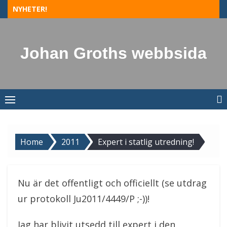
Skip
NYHETER!
to
content
Johan Groths webbsida
Home
2011
Expert i statlig utredning!
Nu är det offentligt och officiellt (se utdrag
ur protokoll Ju2011/4449/P ;-))!
Jag har blivit utsedd till expert i den