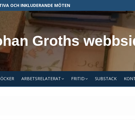
TIVA OCH INKLUDERANDE MÖTEN
ohan Groths webbsi
BÖCKER
ARBETSRELATERAT
FRITID
SUBSTACK
KON