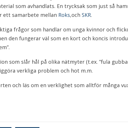
terial som avhandlats. En trycksak som just så hamn
 ett samarbete mellan
Roks
,och
SKR
.
viktiga frågor som handlar om unga kvinnor och flic
 men den fungerar väl som en kort och koncis introdu
em”.
ion som slår hål på olika nätmyter (t.ex. ”fula gubbar
iggöra verkliga problem och hot m.m.
ten och läs om en verklighet som alltför många vux