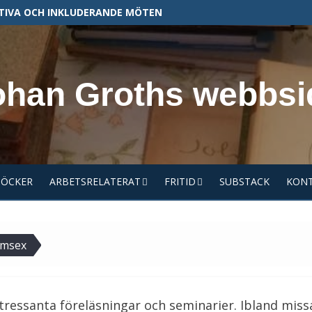
TIVA OCH INKLUDERANDE MÖTEN
ohan Groths webbsi
BÖCKER
ARBETSRELATERAT
FRITID
SUBSTACK
KON
camsex
essanta föreläsningar och seminarier. Ibland mis