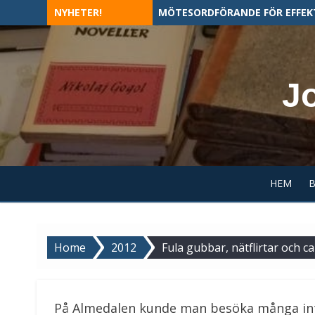
Skip
NYHETER!
MÖTESORDFÖRANDE FÖR EFFEK
to
content
J
HEM
Home
2012
Fula gubbar, nätflirtar och 
På Almedalen kunde man besöka många intr