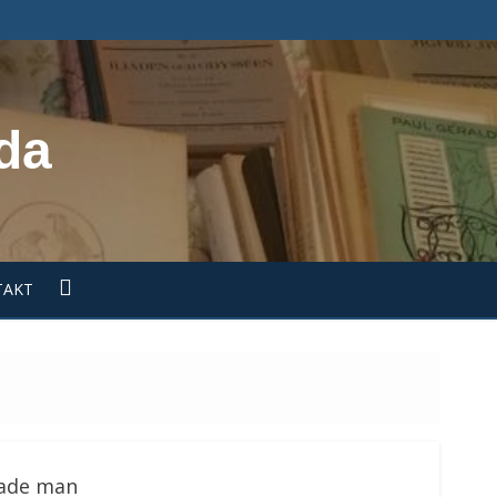
da
TAKT
sade man