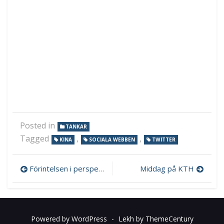
Posted in
TANKAR
Tagged
,
,
KINA
SOCIALA WEBBEN
TWITTER
Inläggsnavigering
Förintelsen i perspektiv
Middag på KTH
Powered by WordPress
-
Lekh by ThemeCentury