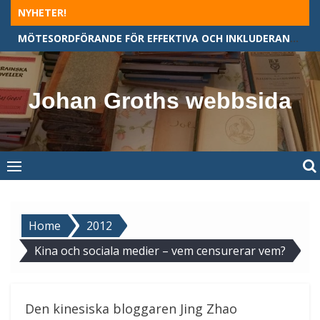
Skip
NYHETER!
to
MÖTESORDFÖRANDE FÖR EFFEKTIVA OCH INKLUDERANDE MÖTEN
content
Johan Groths webbsida
Home
2012
Kina och sociala medier – vem censurerar vem?
Den kinesiska bloggaren Jing Zhao