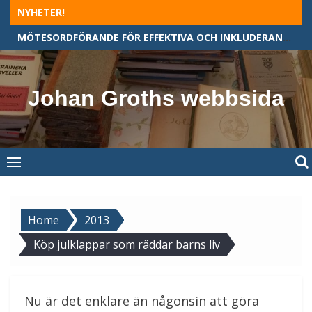
Skip
NYHETER!
to
MÖTESORDFÖRANDE FÖR EFFEKTIVA OCH INKLUDERANDE MÖTEN
content
Johan Groths webbsida
Home
2013
Köp julklappar som räddar barns liv
Nu är det enklare än någonsin att göra