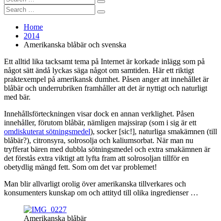
Search
for:
Search
Search
for:
Home
2014
Amerikanska blåbär och svenska
Ett alltid lika tacksamt tema på Internet är korkade inlägg som på
något sätt ändå lyckas säga något om samtiden. Här ett riktigt
praktexempel på amerikansk dumhet. Påsen anger att innehållet är
blåbär och underrubriken framhåller att det är nyttigt och naturligt
med bär.
Innehållsförteckningen visar dock en annan verklighet. Påsen
innehåller, förutom blåbär, nämligen majssirap (som i sig är ett
omdiskuterat sötningsmedel
), socker [sic!], naturliga smakämnen (till
blåbär?), citronsyra, solrosolja och kaliumsorbat. När man nu
tryfferat bären med dubbla sötningsmedel och extra smakämnen är
det förstås extra viktigt att lyfta fram att solrosoljan tillför en
obetydlig mängd fett. Som om det var problemet!
Man blir allvarligt orolig över amerikanska tillverkares och
konsumenters kunskap om och attityd till olika ingredienser …
Amerikanska blåbär