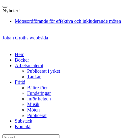
Skip
to
Nyheter!
content
Mötesordförande för effektiva och inkluderande möten
Johan Groths webbsida
Hem
Böcker
Arbetsrelaterat
Publicerat i yrket
Tankar
Fritid
Bättre förr
Funderingar
Inför helgen
Musik
Möten
Publicerat
Substack
Kontakt
Search