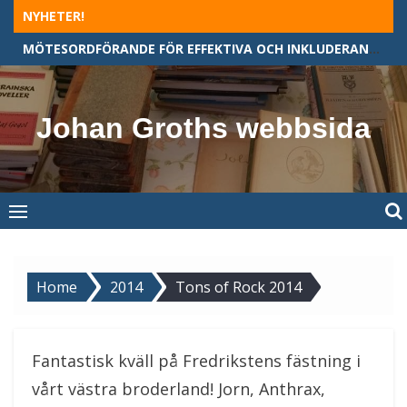
Skip
NYHETER!
to
MÖTESORDFÖRANDE FÖR EFFEKTIVA OCH INKLUDERANDE MÖTEN
content
Johan Groths webbsida
Home
2014
Tons of Rock 2014
Fantastisk kväll på Fredrikstens fästning i
vårt västra broderland! Jorn, Anthrax,