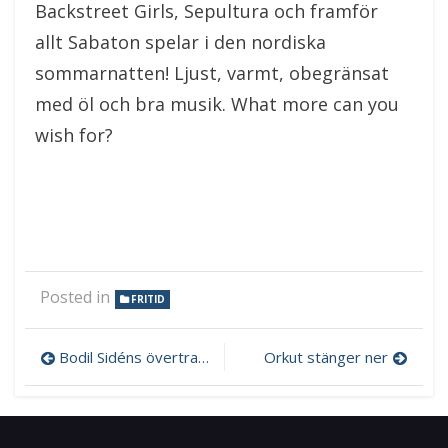
Backstreet Girls, Sepultura och framför
allt Sabaton spelar i den nordiska
sommarnatten! Ljust, varmt, obegränsat
med öl och bra musik. What more can you
wish for?
Posted in
FRITID
Inläggsnavigering
Bodil Sidéns övertramp
Orkut stänger ner