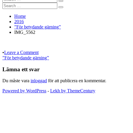
Search
for:
Search
Search
for:
Home
2016
”För betydande gärning”
IMG_5562
on
•
Leave a Comment
Inläggsnavigering
IMG_5562
”För betydande gärning”
Lämna ett svar
Du måste vara
inloggad
för att publicera en kommentar.
Powered by WordPress
-
Lekh by ThemeCentury