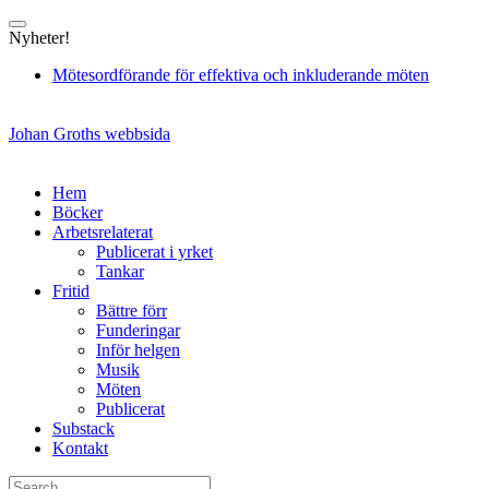
Skip
to
Nyheter!
content
Mötesordförande för effektiva och inkluderande möten
Johan Groths webbsida
Hem
Böcker
Arbetsrelaterat
Publicerat i yrket
Tankar
Fritid
Bättre förr
Funderingar
Inför helgen
Musik
Möten
Publicerat
Substack
Kontakt
Search