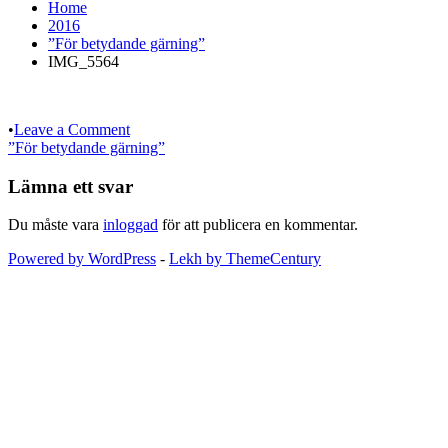
Home
2016
”För betydande gärning”
IMG_5564
on
•
Leave a Comment
Inläggsnavigering
IMG_5564
”För betydande gärning”
Lämna ett svar
Du måste vara
inloggad
för att publicera en kommentar.
Powered by WordPress
-
Lekh by ThemeCentury