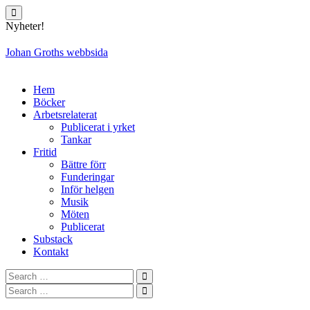
Skip
to
Nyheter!
content
Johan Groths webbsida
Hem
Böcker
Arbetsrelaterat
Publicerat i yrket
Tankar
Fritid
Bättre förr
Funderingar
Inför helgen
Musik
Möten
Publicerat
Substack
Kontakt
Search
for:
Search
Search
for:
Search