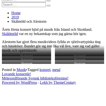
Search
for:
Search
Search
for:
Home
2019
Skálmöld och Alestorm
Årets första konsert bjöd på musik från Island och Skottland.
Skáldmöld
var en ny bekantskap som jag gärna hör igen.
Alestorm har gjort flera musikvideos fyllda av sjörövartypiska ting
och händelser. Bandet gör sig inte lika väl live, vare sig vad gäller
musik och uppträdande.
Skálmöld
Skálmöld
Skálmöld
Alestorm
Alestorm
Alestorm
Posted in
Musik
•
Tagged
konsert
,
metal
Inläggsnavigering
Lovande konsertår!
Mötesordförande Svensk biblioteksförening!
Powered by WordPress
-
Lekh by ThemeCentury