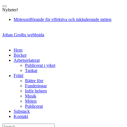
Skip
to
Nyheter!
content
Mötesordförande för effektiva och inkluderande möten
Johan Groths webbsida
Hem
Böcker
Arbetsrelaterat
Publicerat i yrket
Tankar
Fritid
Bättre förr
Funderingar
Inför helgen
Musik
Möten
Publicerat
Substack
Kontakt
Search