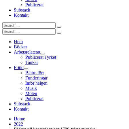
Publicerat
Substack
Kontakt
Search
Search
for:
Search
Search
for:
Hem
Böcker
Arbetsrelaterat
Publicerat i yrket
Tankar
Fritid
Bättre förr
Funderingar
Inför helgen
Musik
Möten
Publicerat
Substack
Kontakt
Home
2022