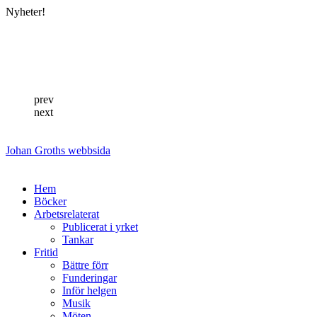
Skip
Nyheter!
to
content
prev
next
Johan Groths webbsida
Hem
Böcker
Arbetsrelaterat
Publicerat i yrket
Tankar
Fritid
Bättre förr
Funderingar
Inför helgen
Musik
Möten