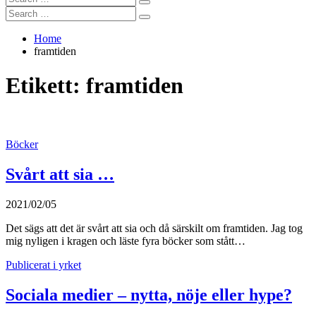
Search
for:
Search
Search
for:
Home
framtiden
Etikett:
framtiden
Böcker
Svårt att sia …
2021/02/05
Det sägs att det är svårt att sia och då särskilt om framtiden. Jag tog
mig nyligen i kragen och läste fyra böcker som stått…
Publicerat i yrket
Sociala medier – nytta, nöje eller hype?