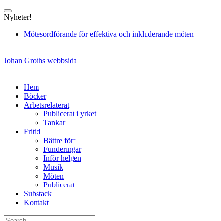
Skip
to
Nyheter!
content
Mötesordförande för effektiva och inkluderande möten
Johan Groths webbsida
Hem
Böcker
Arbetsrelaterat
Publicerat i yrket
Tankar
Fritid
Bättre förr
Funderingar
Inför helgen
Musik
Möten
Publicerat
Substack
Kontakt
Search