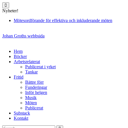
Skip
to
Nyheter!
content
Mötesordförande för effektiva och inkluderande möten
Johan Groths webbsida
Hem
Böcker
Arbetsrelaterat
Publicerat i yrket
Tankar
Fritid
Bättre förr
Funderingar
Inför helgen
Musik
Möten
Publicerat
Substack
Kontakt
Search