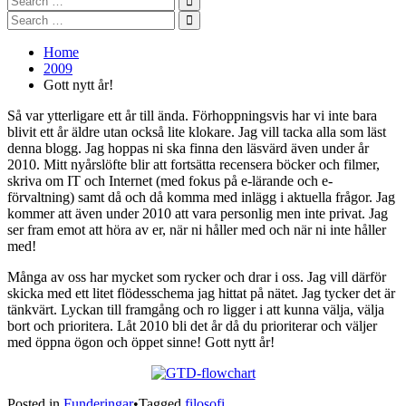
for:
Search
Search
for:
Search
Home
2009
Gott nytt år!
Så var ytterligare ett år till ända. Förhoppningsvis har vi inte bara
blivit ett år äldre utan också lite klokare. Jag vill tacka alla som läst
denna blogg. Jag hoppas ni ska finna den läsvärd även under år
2010. Mitt nyårslöfte blir att fortsätta recensera böcker och filmer,
skriva om IT och Internet (med fokus på e-lärande och e-
förvaltning) samt då och då komma med inlägg i aktuella frågor. Jag
kommer att även under 2010 att vara personlig men inte privat. Jag
ser fram emot att höra av er, när ni håller med och när ni inte håller
med!
Många av oss har mycket som rycker och drar i oss. Jag vill därför
skicka med ett litet flödesschema jag hittat på nätet. Jag tycker det är
tänkvärt. Lyckan till framgång och ro ligger i att kunna välja, välja
bort och prioritera. Låt 2010 bli det år då du prioriterar och väljer
med öppna ögon och öppet sinne! Gott nytt år!
Posted in
Funderingar
•
Tagged
filosofi