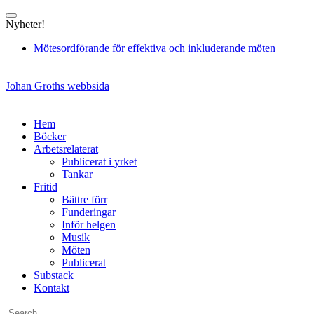
Skip
to
Nyheter!
content
Mötesordförande för effektiva och inkluderande möten
Johan Groths webbsida
Hem
Böcker
Arbetsrelaterat
Publicerat i yrket
Tankar
Fritid
Bättre förr
Funderingar
Inför helgen
Musik
Möten
Publicerat
Substack
Kontakt
Search