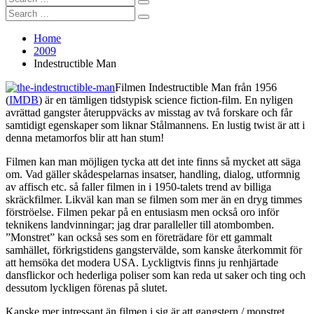
Search
for:
Search
Search
for:
Home
2009
Indestructible Man
Filmen Indestructible Man från 1956
(
IMDB
) är en tämligen tidstypisk science fiction-film. En nyligen
avrättad gangster återuppväcks av misstag av två forskare och får
samtidigt egenskaper som liknar Stålmannens. En lustig twist är att i
denna metamorfos blir att han stum!
Filmen kan man möjligen tycka att det inte finns så mycket att säga
om. Vad gäller skådespelarnas insatser, handling, dialog, utformnig
av affisch etc. så faller filmen in i 1950-talets trend av billiga
skräckfilmer. Likväl kan man se filmen som mer än en dryg timmes
förströelse. Filmen pekar på en entusiasm men också oro inför
teknikens landvinningar; jag drar paralleller till atombomben.
”Monstret” kan också ses som en företrädare för ett gammalt
samhället, förkrigstidens gangstervälde, som kanske återkommit för
att hemsöka det modera USA. Lyckligtvis finns ju renhjärtade
dansflickor och hederliga poliser som kan reda ut saker och ting och
dessutom lyckligen förenas på slutet.
Kanske mer intressant än filmen i sig är att gangstern / monstret