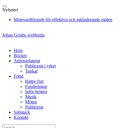
Skip
to
Nyheter!
content
Mötesordförande för effektiva och inkluderande möten
Johan Groths webbsida
Hem
Böcker
Arbetsrelaterat
Publicerat i yrket
Tankar
Fritid
Bättre förr
Funderingar
Inför helgen
Musik
Möten
Publicerat
Substack
Kontakt
Search