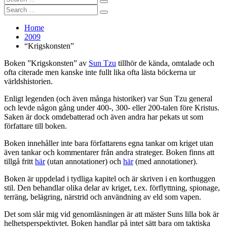
Search
for:
Search
Search
for:
Home
2009
“Krigskonsten”
Boken ”Krigskonsten” av
Sun Tzu
tillhör de kända, omtalade och
ofta citerade men kanske inte fullt lika ofta lästa böckerna ur
världshistorien.
Enligt legenden (och även många historiker) var Sun Tzu general
och levde någon gång under 400-, 300- eller 200-talen före Kristus.
Saken är dock omdebatterad och även andra har pekats ut som
författare till boken.
Boken innehåller inte bara författarens egna tankar om kriget utan
även tankar och kommentarer från andra strateger. Boken finns att
tillgå fritt
här
(utan annotationer) och
här
(med annotationer).
Boken är uppdelad i tydliga kapitel och är skriven i en korthuggen
stil. Den behandlar olika delar av kriget, t.ex. förflyttning, spionage,
terräng, belägring, närstrid och användning av eld som vapen.
Det som slår mig vid genomläsningen är att mäster Suns lilla bok är
helhetsperspektivtet. Boken handlar på intet sätt bara om taktiska