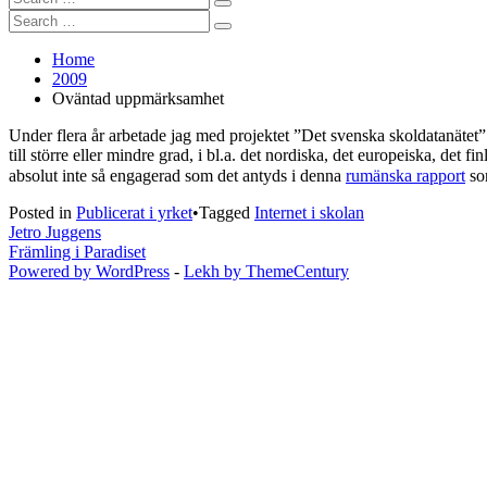
Search
for:
Search
Search
for:
Home
2009
Oväntad uppmärksamhet
Under flera år arbetade jag med projektet ”Det svenska skoldatanätet”. 
till större eller mindre grad, i bl.a. det nordiska, det europeiska, det
absolut inte så engagerad som det antyds i denna
rumänska rapport
som
Posted in
Publicerat i yrket
•
Tagged
Internet i skolan
Inläggsnavigering
Jetro Juggens
Främling i Paradiset
Powered by WordPress
-
Lekh by ThemeCentury