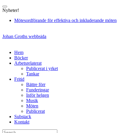
Skip
to
Nyheter!
content
Mötesordförande för effektiva och inkluderande möten
Johan Groths webbsida
Hem
Böcker
Arbetsrelaterat
Publicerat i yrket
Tankar
Fritid
Bättre förr
Funderingar
Inför helgen
Musik
Möten
Publicerat
Substack
Kontakt
Search