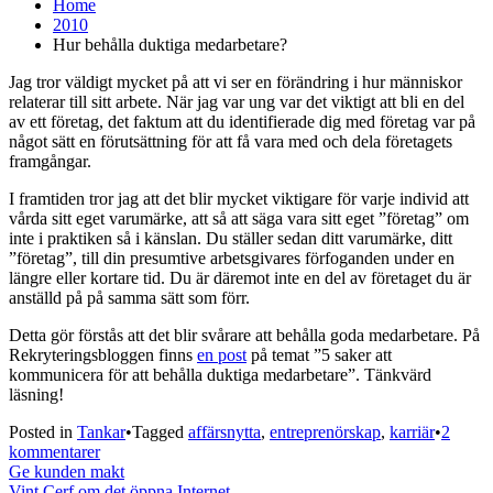
Home
2010
Hur behålla duktiga medarbetare?
Jag tror väldigt mycket på att vi ser en förändring i hur människor
relaterar till sitt arbete. När jag var ung var det viktigt att bli en del
av ett företag, det faktum att du identifierade dig med företag var på
något sätt en förutsättning för att få vara med och dela företagets
framgångar.
I framtiden tror jag att det blir mycket viktigare för varje individ att
vårda sitt eget varumärke, att så att säga vara sitt eget ”företag” om
inte i praktiken så i känslan. Du ställer sedan ditt varumärke, ditt
”företag”, till din presumtive arbetsgivares förfoganden under en
längre eller kortare tid. Du är däremot inte en del av företaget du är
anställd på på samma sätt som förr.
Detta gör förstås att det blir svårare att behålla goda medarbetare. På
Rekryteringsbloggen finns
en post
på temat ”5 saker att
kommunicera för att behålla duktiga medarbetare”. Tänkvärd
läsning!
Posted in
Tankar
•
Tagged
affärsnytta
,
entreprenörskap
,
karriär
•
2
till
kommentarer
Inläggsnavigering
Hur
Ge kunden makt
behålla
Vint Cerf om det öppna Internet