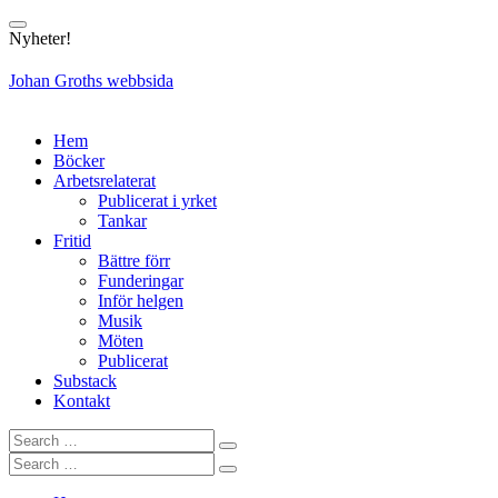
Skip
to
Nyheter!
content
Johan Groths webbsida
Hem
Böcker
Arbetsrelaterat
Publicerat i yrket
Tankar
Fritid
Bättre förr
Funderingar
Inför helgen
Musik
Möten
Publicerat
Substack
Kontakt
Search
Search
for:
Search
Search
for: