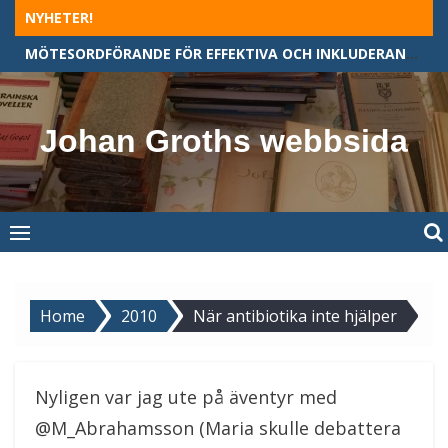
Skip
NYHETER!
to
MÖTESORDFÖRANDE FÖR EFFEKTIVA OCH INKLUDERANDE MÖTEN
content
Johan Groths webbsida
Home
2010
När antibiotika inte hjälper
Nyligen var jag ute på äventyr med
@M_Abrahamsson (Maria skulle debattera