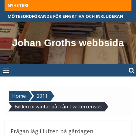
Skip
NYHETER!
to
MÖTESORDFÖRANDE FÖR EFFEKTIVA OCH INKLUDERANDE MÖTEN
content
Johan Groths webbsida
Home
2011
Bilden ni väntat på från Twittercensus
Frågan låg i luften på gårdagen