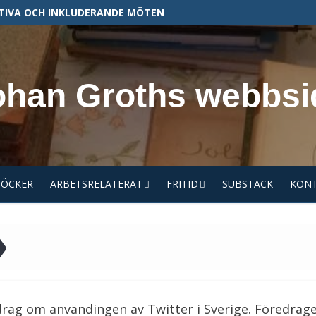
TIVA OCH INKLUDERANDE MÖTEN
ohan Groths webbsi
BÖCKER
ARBETSRELATERAT
FRITID
SUBSTACK
KON
edrag om användingen av Twitter i Sverige. Föredrage