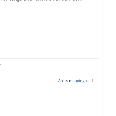
till
r
Högmod
à
la
Årets mappiegala
sociala
medier