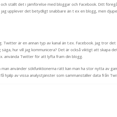
 och ställt det i jämförelse med bloggar och Facebook. Ditt föregåe
g upplever det betydligt snabbare än t ex en blogg, men djupet g
. Twitter är en annan typ av kanal än t.ex. Facebook. Jag tror det 
 jag säga, hur vill jag kommunicera? Det är också viktigt att skapa
x. använda Twitter för att lyfta fram din blogg.
m man använder sökfunktionerna rätt kan man ha stor nytta av gam
få hjälp av vissa analystjänster som sammanställer data från Twit