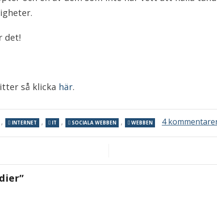
igheter.
 det!
itter så klicka
här
.
,
,
,
,
4 kommentare
INTERNET
IT
SOCIALA WEBBEN
WEBBEN
dier
”