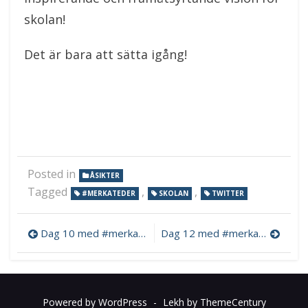
skolan!
Det är bara att sätta igång!
Posted in
ÅSIKTER
Tagged
,
,
#MERKATEDER
SKOLAN
TWITTER
Inläggsnavigering
Dag 10 med #merkateder – genomslag i debatten
Dag 12 med #merkateder – två till talare till tweetup
Powered by WordPress
-
Lekh by ThemeCentury