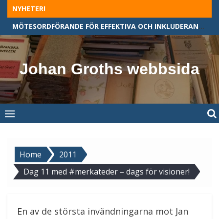
Skip
NYHETER!
to
MÖTESORDFÖRANDE FÖR EFFEKTIVA OCH INKLUDERANDE MÖTEN
content
Johan Groths webbsida
Home
2011
Dag 11 med #merkateder – dags för visioner!
En av de största invändningarna mot Jan