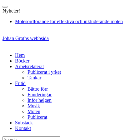
Skip
to
Nyheter!
content
Mötesordförande för effektiva och inkluderande möten
Johan Groths webbsida
Hem
Böcker
Arbetsrelaterat
Publicerat i yrket
Tankar
Fritid
Bättre förr
Funderingar
Inför helgen
Musik
Möten
Publicerat
Substack
Kontakt
Search