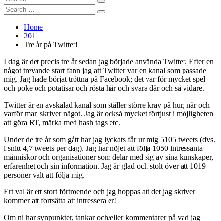
Search
for:
Search
Search
for:
Home
2011
Tre år på Twitter!
I dag är det precis tre år sedan jag började använda Twitter. Efter en
något trevande start fann jag att Twitter var en kanal som passade
mig. Jag hade börjat tröttna på Facebook; det var för mycket spel
och poke och potatisar och rösta här och svara där och så vidare.
Twitter är en avskalad kanal som ställer större krav på hur, när och
varför man skriver något. Jag är också mycket förtjust i möjligheten
att göra RT, märka med hash tags etc.
Under de tre år som gått har jag lyckats får ur mig 5105 tweets (dvs.
i snitt 4,7 tweets per dag). Jag har nöjet att följa 1050 intressanta
människor och organisationer som delar med sig av sina kunskaper,
erfarenhet och sin information. Jag är glad och stolt över att 1019
personer valt att följa mig.
Ert val är ett stort förtroende och jag hoppas att det jag skriver
kommer att fortsätta att intressera er!
Om ni har synpunkter, tankar och/eller kommentarer på vad jag